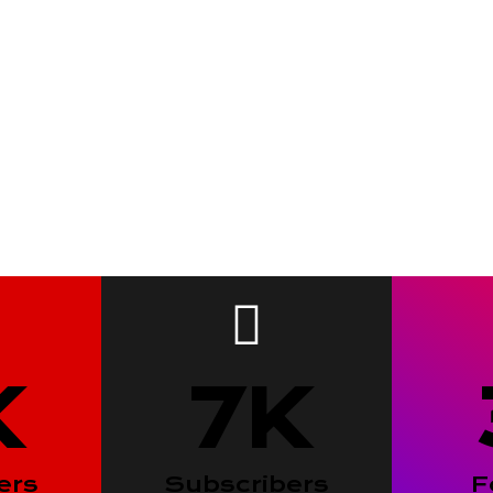
K
7
K
ers
Subscribers
F