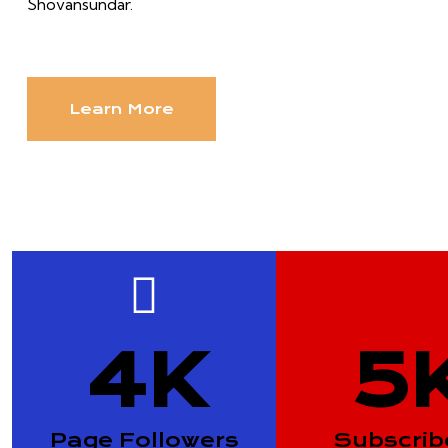
Shovansundar.
Learn More
4
K
5
Page Followers
Subscrib