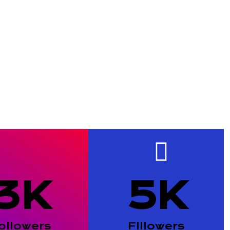
3
K
5
K
ollowers
Flllowers